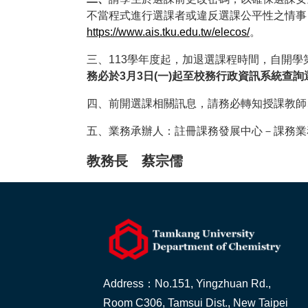
不當程式進行選課者或違反選課公平性之情事
https://www.ais.tku.edu.tw/elecos/
。
三、113學年度起，加退選課程時間，自開學
務必於
3
月
3
日
(
一
)
起至校務行政資訊系統查詢
四、前開選課相關訊息，請務必轉知授課教師
五、業務承辦人：註冊課務發展中心－課務
教務長 蔡宗儒
Address：No.151, Yingzhuan Rd.,
Room C306, Tamsui Dist., New Taipei