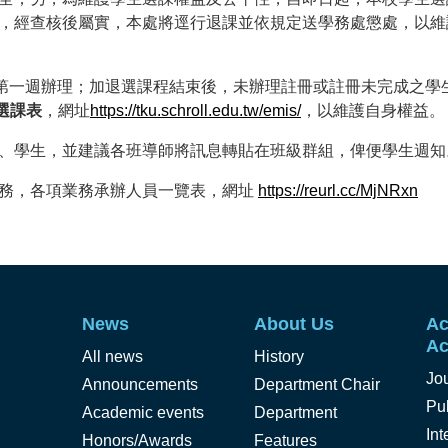
，經查核後屬實，本處將逕行退課並依規定送學務處懲處，以維
第一週辦理；
加退選課程結束後，未辦理註冊或註冊未完成之學
選課表
，網址
https://tku.schroll.edu.tw/emis/
，以維護自身權益。
、學生，並建議各班導師將訊息轉貼在班級群組，俾便學生週知
業務，各項業務承辦人員一覽表，網址
https://reurl.cc/MjNRxn
News
About Us
Ac
Ac
All news
History
Jo
Announcements
Department Chair
Pub
Academic events
Department
Int
Honors/Awards
Features