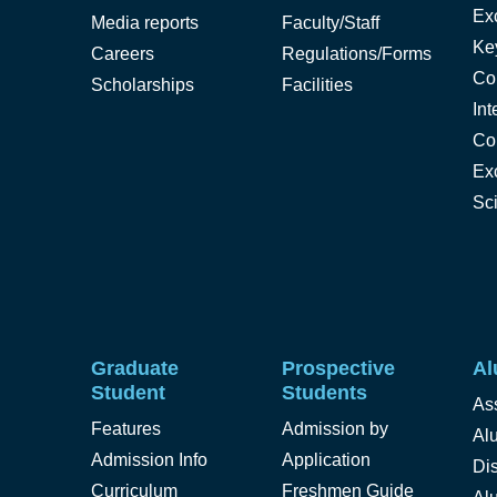
Ex
Media reports
Faculty/Staff
Ke
Careers
Regulations/Forms
Co
Scholarships
Facilities
Int
Co
Ex
Sc
Graduate
Prospective
Al
Student
Students
As
Features
Admission by
Alu
Admission Info
Application
Di
Curriculum
Freshmen Guide