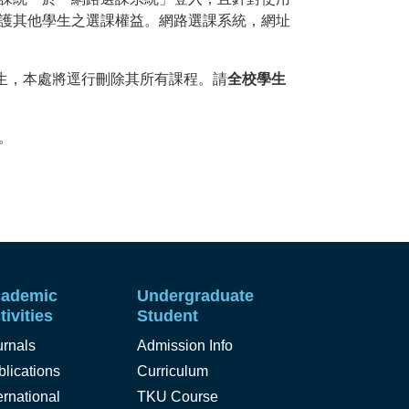
護其他學生之選課權益。網路選課系統，網址
生，本處將逕行刪除其所有課程。請
全校學生
。
ademic
Undergraduate
tivities
Student
urnals
Admission Info
lications
Curriculum
ernational
TKU Course