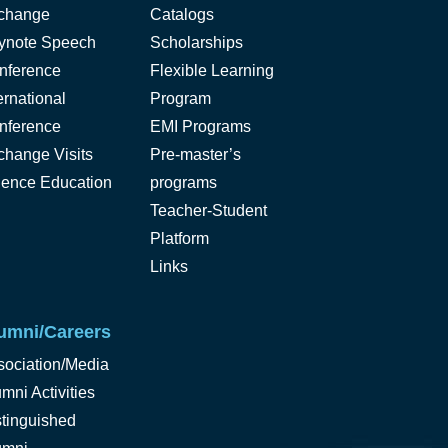
change
Catalogs
ynote Speech
Scholarships
nference
Flexible Learning
ernational
Program
nference
EMI Programs
change Visits
Pre-master’s
ience Education
programs
Teacher-Student
Platform
Links
umni/Careers
sociation/Media
mni Activities
stinguished