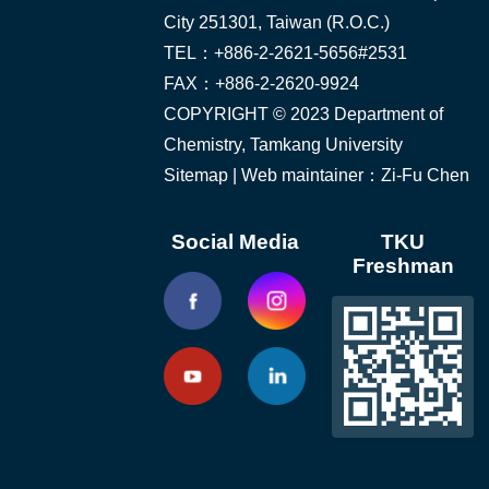
City 251301, Taiwan (R.O.C.)
TEL：+886-2-2621-5656#2531
FAX：+886-2-2620-9924
COPYRIGHT © 2023 Department of
Chemistry, Tamkang University
Sitemap
| Web maintainer：Zi-Fu Chen
Social Media
TKU
Freshman