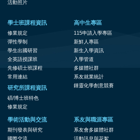
活動照片
學士班課程資訊
高中生專區
修業規定
115申請入學專區
彈性學制
新鮮人專區
學生出國研習
新生入學資訊
全英語授課班
入學管道
先修碩士班課程
多媒體社群
常用連結
系友就業統計
鍾靈化學創意競賽
研究所課程資訊
碩/博士班特色
修業規定
學術活動與交流
系友與職涯專區
期刊發表與研究
系友會多媒體社群
國際交流
活動訊息與花絮