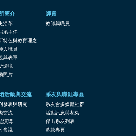
所簡介
師資
史沿革
教師與職員
屆系主任
所特色與教育理念
師與職員
規與表單
所環境
動照片
術活動與交流
系友與職涯專區
刊發表與研究
系友會多媒體社群
際交流
活動訊息與花絮
題演講
傑出系友列表
討會議
募款專頁