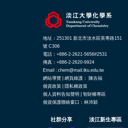
地址：251301 新北市淡水區英專路151
號 C306
電話：+886-2-2621-5656#2531
傳真：+886-2-2620-9924
Email : chem@mail.tku.edu.tw
網站導覽
| 網頁維護： 陳吉福
個資政策
|
隱私權政策
個人資料告知聲明
|
智財權專區
個資保護聯絡窗口：林沛穎
社群分享
淡江新生專區