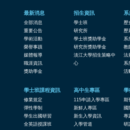
最新消息
招生資訊
系
全部消息
學士班
歷
重要公告
研究所
歷
學術活動
學士班獎助學金
系
榮譽事蹟
研究所獎助學金
教
媒體報導
淡江大學招生策略中
法
職涯資訊
心
系
獎
助學金
活
學士班課程資訊
高中生專區
學
修業規定
115申請入學專區
期
彈性學制
新鮮人專區
國
學生出國研習
新生入學資訊
專
全英語授課班
入學管道
研