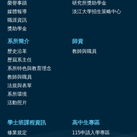
榮譽事蹟
研究所獎助學金
媒體報導
淡江大學招生策略中心
職涯資訊
獎
助學金
系所簡介
師資
歷史沿革
教師與職員
歷屆系主任
系所特色與教育理念
教師與職員
法規與表單
系所環境
活動照片
學士班課程資訊
高中生專區
修業規定
115申請入學專區