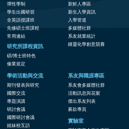
彈性學制
新鮮人專區
學生出國研習
新生入學資訊
全英語授課班
入學管道
先修碩士班課程
多媒體社群
常用連結
系友就業統計
鍾靈化學創意競賽
研究所課程資訊
碩/博士班特色
修業規定
學術活動與交流
系友與職涯專區
期刊發表與研究
系友會多媒體社群
國際交流
活動訊息與花絮
專題演講
傑出系友列表
研討會議
募款專頁
國際研討會議
實驗室
姐妹校互訪