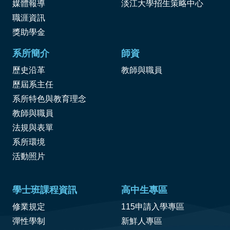
媒體報導
淡江大學招生策略中心
職涯資訊
獎
助學金
系所簡介
師資
歷史沿革
教師與職員
歷屆系主任
系所特色與教育理念
教師與職員
法規與表單
系所環境
活動照片
學士班課程資訊
高中生專區
修業規定
115申請入學專區
彈性學制
新鮮人專區