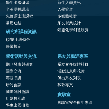
學生出國研習
新生入學資訊
全英語授課班
入學管道
先修碩士班課程
多媒體社群
常用連結
系友就業統計
鍾靈化學創意競賽
研究所課程資訊
碩/博士班特色
修業規定
學術活動與交流
系友與職涯專區
期刊發表與研究
系友會多媒體社群
國際交流
活動訊息與花絮
專題演講
傑出系友列表
研討會議
募款專頁
國際研討會議
實驗室
姐妹校互訪
實驗室安全衛生專區
學生出國研修