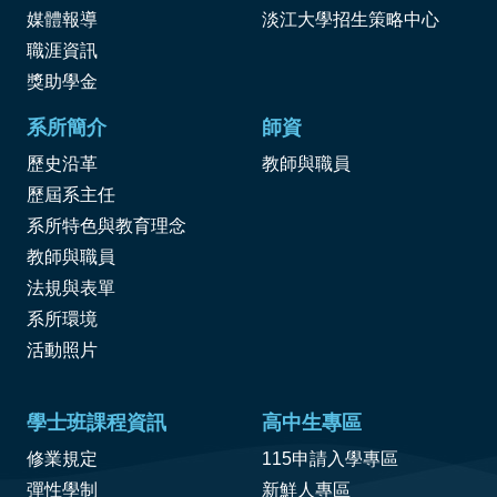
媒體報導
淡江大學招生策略中心
職涯資訊
獎
助學金
系所簡介
師資
歷史沿革
教師與職員
歷屆系主任
系所特色與教育理念
教師與職員
法規與表單
系所環境
活動照片
學士班課程資訊
高中生專區
修業規定
115申請入學專區
彈性學制
新鮮人專區