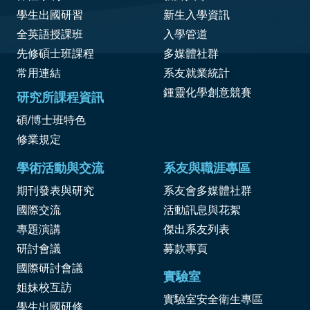
學生出國研習
新生入學資訊
全英語授課班
入學管道
先修碩士班課程
多媒體社群
常用連結
系友就業統計
鍾靈化學創意競賽
研究所課程資訊
碩/博士班特色
修業規定
學術活動與交流
系友與職涯專區
期刊發表與研究
系友會多媒體社群
國際交流
活動訊息與花絮
專題演講
傑出系友列表
研討會議
募款專頁
國際研討會議
實驗室
姐妹校互訪
實驗室安全衛生專區
學生出國研修