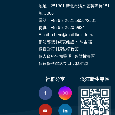
地址：251301 新北市淡水區英專路151
號 C306
電話：+886-2-2621-5656#2531
傳真：+886-2-2620-9924
Email : chem@mail.tku.edu.tw
網站導覽
| 網頁維護： 陳吉福
個資政策
|
隱私權政策
個人資料告知聲明
|
智財權專區
個資保護聯絡窗口：林沛穎
社群分享
淡江新生專區