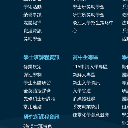
學術活動
學士班獎助學金
系
榮譽事蹟
研究所獎助學金
教
媒體報導
淡江大學招生策略中
法
職涯資訊
心
系
獎
助學金
活
學士班課程資訊
高中生專區
學
修業規定
115申請入學專區
期
彈性學制
新鮮人專區
國
學生出國研習
新生入學資訊
專
全英語授課班
入學管道
研
先修碩士班課程
多媒體社群
國
常用連結
系友就業統計
姐
鍾靈化學創意競賽
學
研究所課程資訊
師
碩/博士班特色