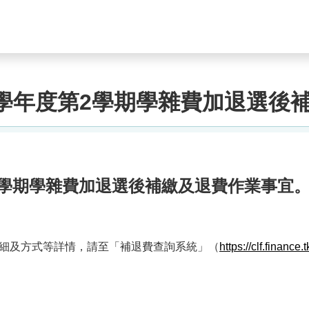
4學年度第2學期學雜費加退選後
2學期學雜費加退選後補繳及退費作業事宜
細及方式等詳情，請至「補退費查詢系統」（
https://clf.finance.