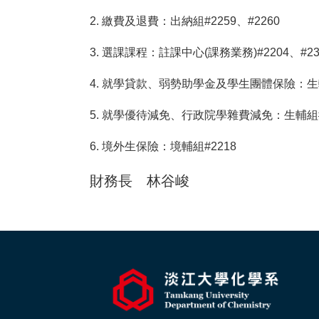
2. 繳費及退費：出納組#2259、#2260
3. 選課課程：註課中心(課務業務)#2204、#2370
4. 就學貸款、弱勢助學金及學生團體保險：生輔
5. 就學優待減免、行政院學雜費減免：生輔組#
6. 境外生保險：境輔組#2218
財務長 林谷峻