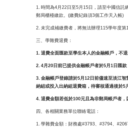
1. 時間為4月22日至5月15日，請至中國信託
郵局櫃檯繳款。(繳費紀錄須3個工作天入帳)
2. 未完成補繳費者，將無法辦理115學年
三、學雜費退費：
1.
退費全面匯款至學生本人的金融帳戶，不退
2. 4
月20日前已提供金融帳戶者於5月1日匯
3.
金融帳戶登錄請於5月12日前儘速至淡江智
納組或投入出納組退費箱，待審核通過後於5月
4.
退費金額若低於100元且為非郵局帳戶者
四、各相關業務單位聯絡電話：
1. 學雜費金額：財務處#3793、#3794、#206