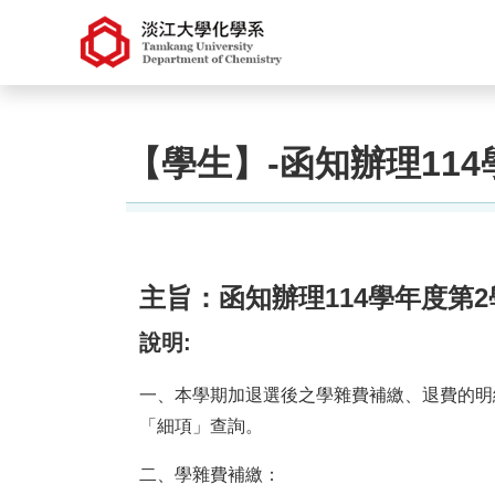
【學生】-函知辦理11
主旨：函知辦理114學年度第
說明:
一、本學期加退選後之學雜費補繳、退費的明
「細項」查詢。
二、學雜費補繳：