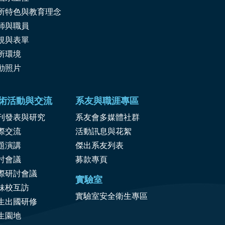
所特色與教育理念
師與職員
規與表單
所環境
動照片
術活動與交流
系友與職涯專區
刊發表與研究
系友會多媒體社群
際交流
活動訊息與花絮
題演講
傑出系友列表
討會議
募款專頁
際研討會議
實驗室
妹校互訪
實驗室安全衛生專區
生出國研修
生園地