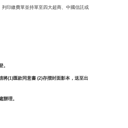
帳、列印繳費單並持單至四大超商、中國信託或
登。
請將(1)匯款同意書 (2)存摺封面影本，送至出
處辦理。