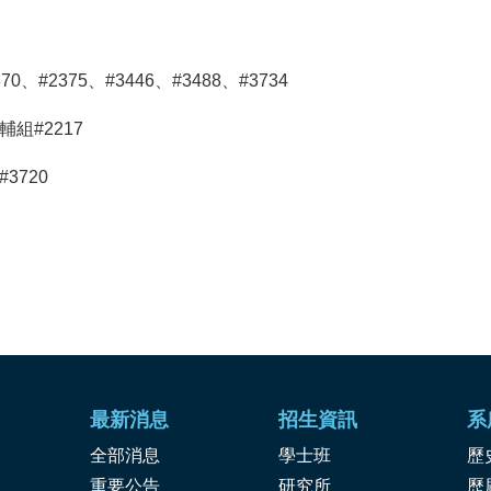
、#2375、#3446、#3488、#3734
組#2217
3720
最新消息
招生資訊
系
全部消息
學士班
歷
重要公告
研究所
歷