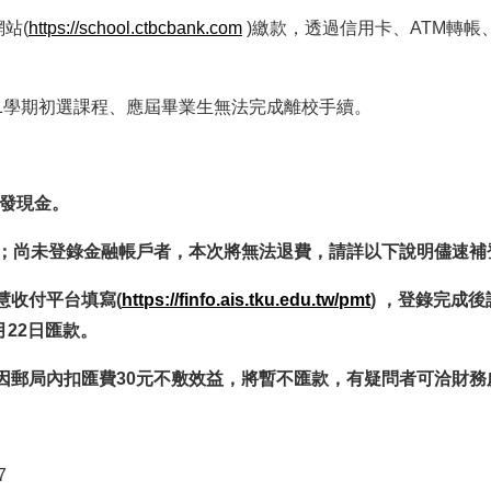
網站(
https://school.ctbcbank.com
)繳款，透過信用卡、ATM轉
度第1學期初選課程、應屆畢業生無法完成離校手續。
發現金。
款；尚未登錄金融帳戶者，本次將無法退費，請詳以下說明儘速補
慧收付平台填寫(
https://finfo.ais.tku.edu.tw/pmt
) ，登錄完成後
22日匯款。
，因郵局內扣匯費30元不敷效益，將暫不匯款，有疑問者可洽財務
7