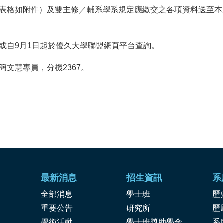
表格如附件）及雙主修／輔系學系規定應繳交之各項資料送至本
或自9月1日起於優久大學聯盟網頁平台查詢。
文慧專員，分機2367。
最新消息
招生資訊
系
全部消息
學士班
歷
重要公告
研究所
歷
學術活動
學士班獎助學金
系