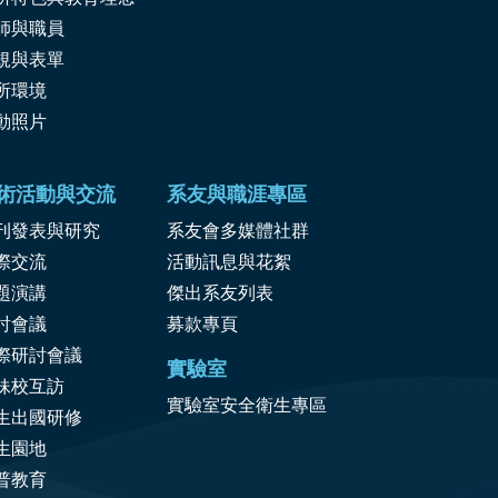
師與職員
規與表單
所環境
動照片
術活動與交流
系友與職涯專區
刊發表與研究
系友會多媒體社群
際交流
活動訊息與花絮
題演講
傑出系友列表
討會議
募款專頁
際研討會議
實驗室
妹校互訪
實驗室安全衛生專區
生出國研修
生園地
普教育