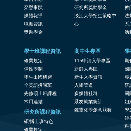
榮譽事蹟
研究所獎助學金
教
媒體報導
淡江大學招生策略中
法
職涯資訊
心
系
獎
助學金
活
學士班課程資訊
高中生專區
學
修業規定
115申請入學專區
期
彈性學制
新鮮人專區
國
學生出國研習
新生入學資訊
專
全英語授課班
入學管道
研
先修碩士班課程
多媒體社群
國
常用連結
系友就業統計
姐
鍾靈化學創意競賽
學
研究所課程資訊
師
碩/博士班特色
科
修業規定