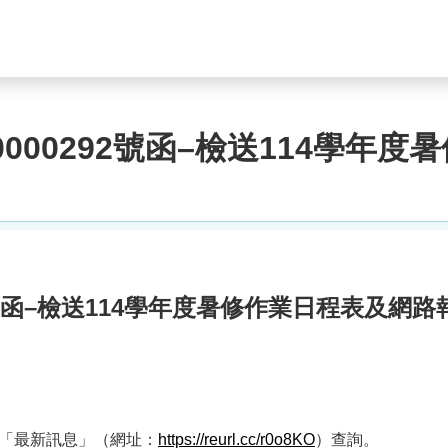
0000292號函–檢送114學年
92號函–檢送114學年度暑修作業日程表及
「最新訊息」（網址：
https://reurl.cc/r0o8KO
）查詢。