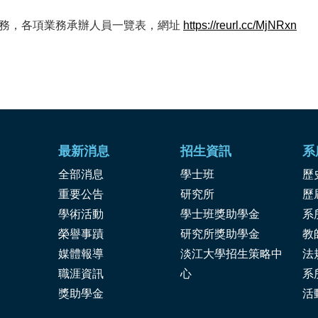
業務，各項業務承辦人員一覽表，網址
https://reurl.cc/MjNRxn
最新消息
招生資訊
系
全部消息
學士班
歷
重要公告
研究所
歷
學術活動
學士班獎助學金
系
榮譽事蹟
研究所獎助學金
教
媒體報導
淡江大學招生策略中
法
職涯資訊
心
系
獎
助學金
活