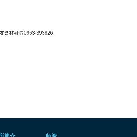
錞0963-393826、
所簡介
師資