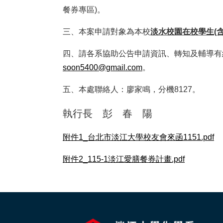
餐券專區)。
三、本案申請對象為本校
淡水校園在校學生(含
四、請各系協助公告申請資訊、轉知及輔導有經
soon5400@gmail.com
。
五、本處聯絡人：廖家鳴，分機8127。
執行長 彭 春 陽
附件1_台北市淡江大學校友會來函1151.pdf
附件2_115-1淡江愛膳餐券計畫.pdf