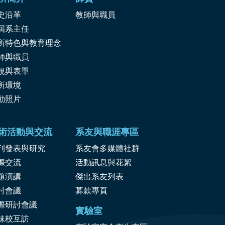
史沿革
教師與職員
屆系主任
所特色與教育理念
師與職員
規與表單
所環境
動照片
術活動與交流
系友與職涯專區
刊發表與研究
系友會多媒體社群
際交流
活動訊息與花絮
題演講
傑出系友列表
討會議
募款專頁
際研討會議
實驗室
妹校互訪