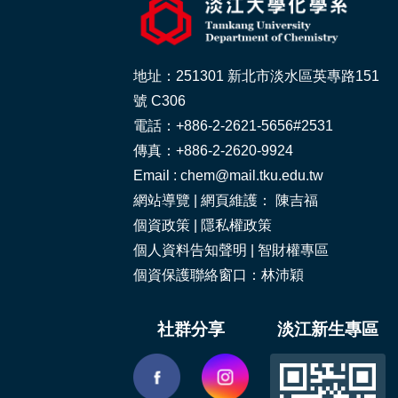
地址：251301 新北市淡水區英專路151
號 C306
電話：+886-2-2621-5656#2531
傳真：+886-2-2620-9924
Email : chem@mail.tku.edu.tw
網站導覽
| 網頁維護： 陳吉福
個資政策
|
隱私權政策
個人資料告知聲明
|
智財權專區
個資保護聯絡窗口：林沛穎
社群分享
淡江新生專區