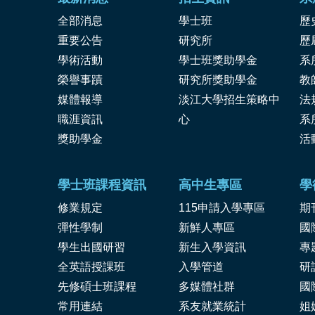
全部消息
學士班
歷
重要公告
研究所
歷
學術活動
學士班獎助學金
系
榮譽事蹟
研究所獎助學金
教
媒體報導
淡江大學招生策略中
法
職涯資訊
心
系
獎
助學金
活
學士班課程資訊
高中生專區
學
修業規定
115申請入學專區
期
彈性學制
新鮮人專區
國
學生出國研習
新生入學資訊
專
全英語授課班
入學管道
研
先修碩士班課程
多媒體社群
國
常用連結
系友就業統計
姐