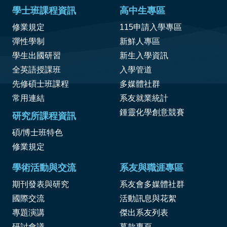
學士班課程資訊
高中生專區
修業規定
115申請入學專區
彈性學制
新鮮人專區
學生出國研習
新生入學資訊
全英語授課班
入學管道
先修碩士班課程
多媒體社群
常用連結
系友就業統計
鍾靈化學創意競賽
研究所課程資訊
碩/博士班特色
修業規定
學術活動與交流
系友與職涯專區
期刊發表與研究
系友會多媒體社群
國際交流
活動訊息與花絮
專題演講
傑出系友列表
研討會議
募款專頁