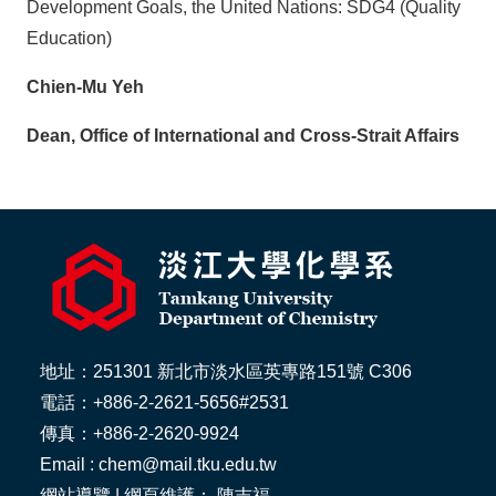
Development Goals, the United Nations: SDG4 (Quality
Education)
Chien-Mu Yeh
Dean, Office of International and Cross-Strait Affairs
地址：251301 新北市淡水區英專路151號 C306
電話：+886-2-2621-5656#2531
傳真：+886-2-2620-9924
Email : chem@mail.tku.edu.tw
網站導覽
| 網頁維護： 陳吉福