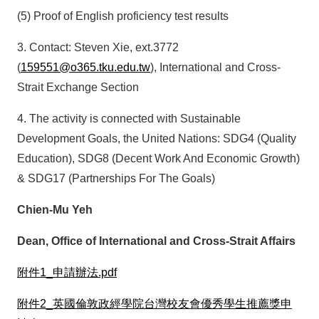
(5) Proof of English proficiency test results
3. Contact: Steven Xie, ext.3772
(
159551@o365.tku.edu.tw
), International and Cross-
Strait Exchange Section
4. The activity is connected with Sustainable
Development Goals, the United Nations: SDG4 (Quality
Education), SDG8 (Decent Work And Economic Growth)
& SDG17 (Partnerships For The Goals)
Chien-Mu Yeh
Dean, Office of International and Cross-Strait Affairs
附件1_申請辦法.pdf
附件2_英國倫敦政經學院台灣校友會優秀學生推薦獎申