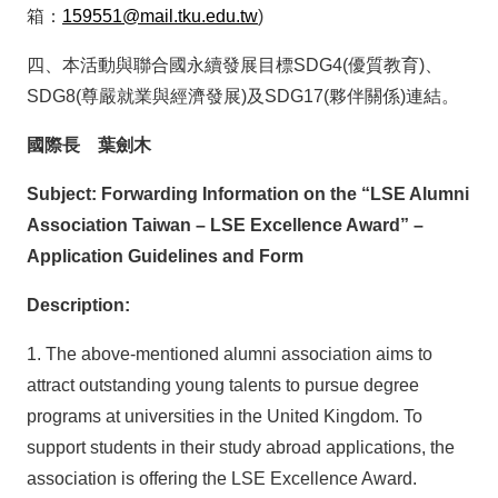
箱：
159551@mail.tku.edu.tw
)
四、本活動與聯合國永續發展目標SDG4(優質教育)、
SDG8(尊嚴就業與經濟發展)及SDG17(夥伴關係)連結。
國際長
葉劍木
Subject: Forwarding Information on
the “LSE Alumni
Association Taiwan – LSE Excellence Award” –
Application Guidelines and Form
Description:
1. The above-mentioned alumni association aims to
attract outstanding young talents to pursue degree
programs at universities in the United Kingdom. To
support students in their study abroad applications, the
association is offering the LSE Excellence Award.