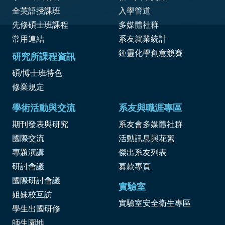
全英語授課班
入學管道
先修碩士班課程
多媒體社群
常用連結
系友就業統計
鍾靈化學創意競賽
研究所課程資訊
碩/博士班特色
修業規定
學術活動與交流
系友與職涯專區
期刊發表與研究
系友會多媒體社群
國際交流
活動訊息與花絮
專題演講
傑出系友列表
研討會議
募款專頁
國際研討會議
實驗室
姐妹校互訪
實驗室安全衛生專區
學生出國研修
師生園地