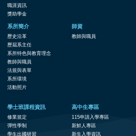
職涯資訊
獎
助學金
系所簡介
師資
歷史沿革
教師與職員
歷屆系主任
系所特色與教育理念
教師與職員
法規與表單
系所環境
活動照片
學士班課程資訊
高中生專區
修業規定
115申請入學專區
彈性學制
新鮮人專區
學生出國研習
新生入學資訊