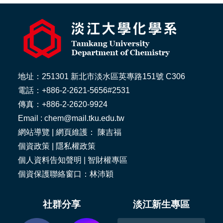
地址：251301 新北市淡水區英專路151號 C306
電話：+886-2-2621-5656#2531
傳真：+886-2-2620-9924
Email : chem@mail.tku.edu.tw
網站導覽
| 網頁維護： 陳吉福
個資政策
|
隱私權政策
個人資料告知聲明
|
智財權專區
個資保護聯絡窗口：林沛穎
社群分享
淡江新生專區