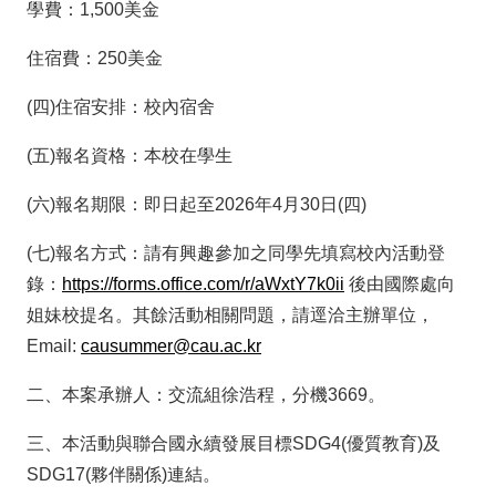
學費：1,500美金
住宿費：250美金
(四)住宿安排：校內宿舍
(五)報名資格：本校在學生
(六)報名期限：即日起至2026年4月30日(四)
(七)報名方式：請有興趣參加之同學先填寫校內活動登
錄：
https://forms.office.com/r/aWxtY7k0ii
後由國際處向
姐妹校提名。其餘活動相關問題，請逕洽主辦單位，
Email:
causummer@cau.ac.kr
二、本案承辦人：交流組徐浩程，分機3669。
三、本活動與聯合國永續發展目標SDG4(優質教育)及
SDG17(夥伴關係)連結。