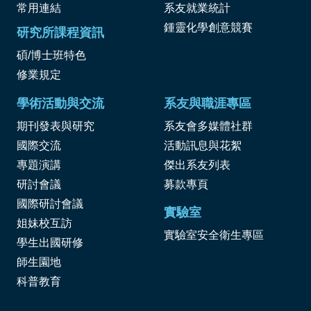
常用連結
系友就業統計
鍾靈化學創意競賽
研究所課程資訊
碩/博士班特色
修業規定
學術活動與交流
系友與職涯專區
期刊發表與研究
系友會多媒體社群
國際交流
活動訊息與花絮
專題演講
傑出系友列表
研討會議
募款專頁
國際研討會議
實驗室
姐妹校互訪
實驗室安全衛生專區
學生出國研修
師生園地
科普教育