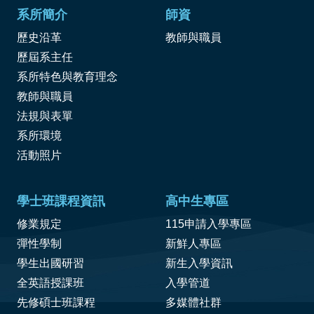
系所簡介
師資
歷史沿革
教師與職員
歷屆系主任
系所特色與教育理念
教師與職員
法規與表單
系所環境
活動照片
學士班課程資訊
高中生專區
修業規定
115申請入學專區
彈性學制
新鮮人專區
學生出國研習
新生入學資訊
全英語授課班
入學管道
先修碩士班課程
多媒體社群