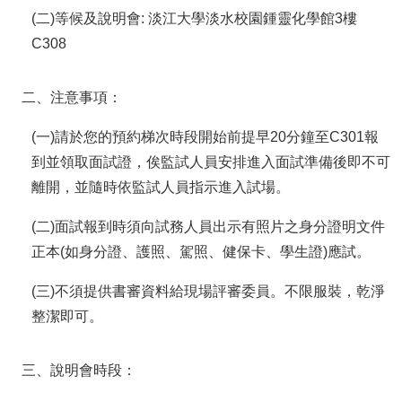
(二)等候及說明會: 淡江大學淡水校園鍾靈化學館3樓
C308
二、注意事項：
(一)請於您的預約梯次時段開始前提早20分鐘至C301報
到並領取面試證，俟監試人員安排進入面試準備後即不可
離開，並隨時依監試人員指示進入試場。
(二)面試報到時須向試務人員出示有照片之身分證明文件
正本(如身分證、護照、駕照、健保卡、學生證)應試。
(三)不須提供書審資料給現場評審委員。不限服裝，乾淨
整潔即可。
三、說明會時段：