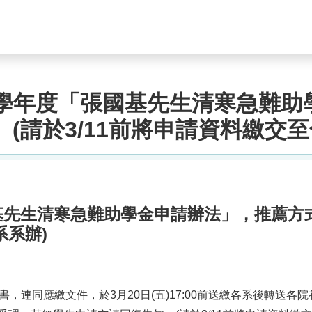
4學年度「張國基先生清寒急難
(請於3/11前將申請資料繳交至
國基先生清寒急難助學金申請辦法」，推薦方
系系辦)
連同應繳文件，於3月20日(五)17:00前送繳各系後轉送各院初