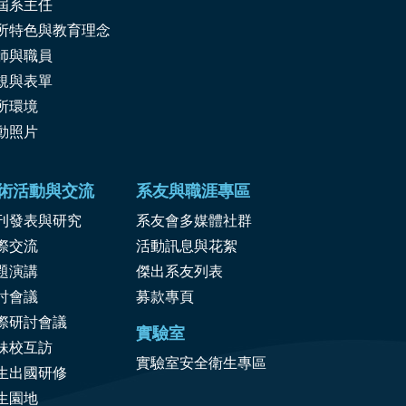
屆系主任
所特色與教育理念
師與職員
規與表單
所環境
動照片
術活動與交流
系友與職涯專區
刊發表與研究
系友會多媒體社群
際交流
活動訊息與花絮
題演講
傑出系友列表
討會議
募款專頁
際研討會議
實驗室
妹校互訪
實驗室安全衛生專區
生出國研修
生園地