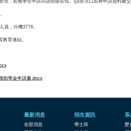
不予受理，若無學生申請亦請回復告知。(請於3/11前將申請資料繳
3。
員，分機3776。
質教育連結。
cx
助學金申請書.docx
最新消息
招生資訊
系
全部消息
學士班
歷