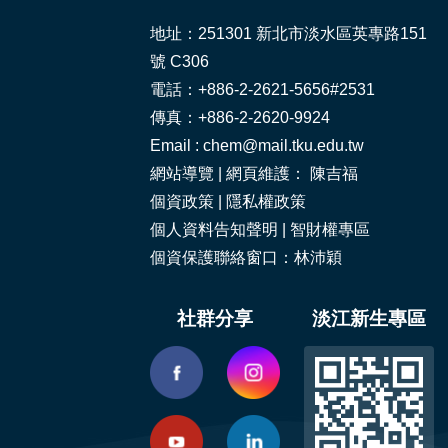
地址：251301 新北市淡水區英專路151
號 C306
電話：+886-2-2621-5656#2531
傳真：+886-2-2620-9924
Email : chem@mail.tku.edu.tw
網站導覽
| 網頁維護： 陳吉福
個資政策
|
隱私權政策
個人資料告知聲明
|
智財權專區
個資保護聯絡窗口：林沛穎
社群分享
淡江新生專區