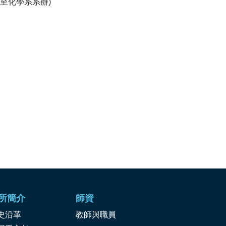
交至化學系系辦)
所簡介
師資
史沿革
教師與職員