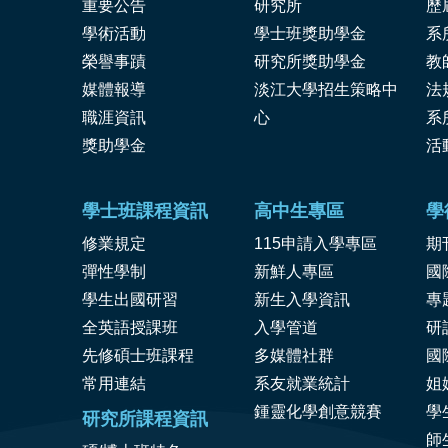
重要公告
研究所
歷
學術活動
學士班獎助學金
系
榮譽事蹟
研究所獎助學金
教
媒體報導
淡江大學招生策略中
法
職涯資訊
心
系
獎
助學金
活
學士班課程資訊
高中生專區
學
修業規定
115申請入學專區
期
彈性學制
新鮮人專區
國
學生出國研習
新生入學資訊
專
全英語授課班
入學管道
研
先修碩士班課程
多媒體社群
國
常用連結
系友就業統計
姐
鍾靈化學創意競賽
學
研究所課程資訊
師