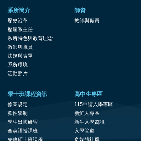
系所簡介
師資
歷史沿革
教師與職員
歷屆系主任
系所特色與教育理念
教師與職員
法規與表單
系所環境
活動照片
學士班課程資訊
高中生專區
修業規定
115申請入學專區
彈性學制
新鮮人專區
學生出國研習
新生入學資訊
全英語授課班
入學管道
先修碩士班課程
多媒體社群