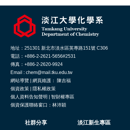
地址：251301 新北市淡水區英專路151號 C306
電話：+886-2-2621-5656#2531
傳真：+886-2-2620-9924
Email : chem@mail.tku.edu.tw
網站導覽
| 網頁維護： 陳吉福
個資政策
|
隱私權政策
個人資料告知聲明
|
智財權專區
個資保護聯絡窗口：林沛穎
社群分享
淡江新生專區