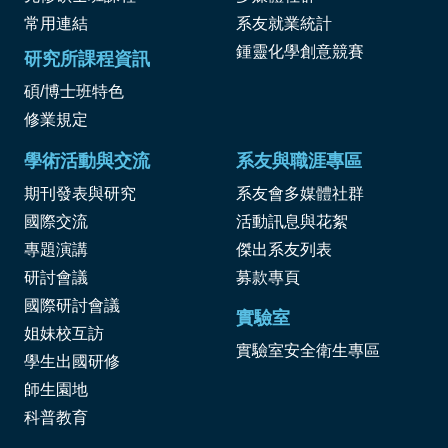
常用連結
系友就業統計
鍾靈化學創意競賽
研究所課程資訊
碩/博士班特色
修業規定
學術活動與交流
系友與職涯專區
期刊發表與研究
系友會多媒體社群
國際交流
活動訊息與花絮
專題演講
傑出系友列表
研討會議
募款專頁
國際研討會議
實驗室
姐妹校互訪
實驗室安全衛生專區
學生出國研修
師生園地
科普教育