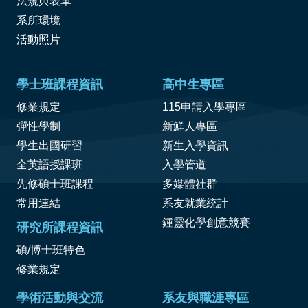
法規與表單
系所環境
活動照片
學士班課程資訊
高中生專區
修業規定
115申請入學專區
彈性學制
新鮮人專區
學生出國研習
新生入學資訊
全英語授課班
入學管道
先修碩士班課程
多媒體社群
常用連結
系友就業統計
鍾靈化學創意競賽
研究所課程資訊
碩/博士班特色
修業規定
學術活動與交流
系友與職涯專區