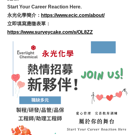
Start Your Career Reaction Here.
永光化學簡介：
https://www.ecic.com/about/
立即填寫應徵表單：
https://www.surveycake.com/s/OL8ZZ