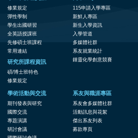
修業規定
115申請入學專區
彈性學制
新鮮人專區
學生出國研習
新生入學資訊
全英語授課班
入學管道
先修碩士班課程
多媒體社群
常用連結
系友就業統計
鍾靈化學創意競賽
研究所課程資訊
碩/博士班特色
修業規定
學術活動與交流
系友與職涯專區
期刊發表與研究
系友會多媒體社群
國際交流
活動訊息與花絮
專題演講
傑出系友列表
研討會議
募款專頁
國際研討會議