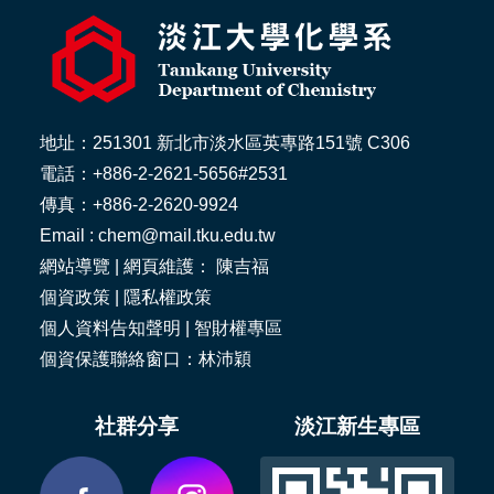
地址：251301 新北市淡水區英專路151號 C306
電話：+886-2-2621-5656#2531
傳真：+886-2-2620-9924
Email : chem@mail.tku.edu.tw
網站導覽
| 網頁維護： 陳吉福
個資政策
|
隱私權政策
個人資料告知聲明
|
智財權專區
個資保護聯絡窗口：林沛穎
社群分享
淡江新生專區