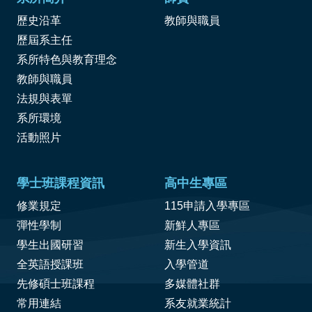
歷史沿革
教師與職員
歷屆系主任
系所特色與教育理念
教師與職員
法規與表單
系所環境
活動照片
學士班課程資訊
高中生專區
修業規定
115申請入學專區
彈性學制
新鮮人專區
學生出國研習
新生入學資訊
全英語授課班
入學管道
先修碩士班課程
多媒體社群
常用連結
系友就業統計