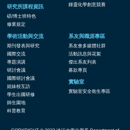
鍾靈化學創意競賽
研究所課程資訊
碩/博士班特色
修業規定
學術活動與交流
系友與職涯專區
期刊發表與研究
系友會多媒體社群
國際交流
活動訊息與花絮
專題演講
傑出系友列表
研討會議
募款專頁
國際研討會議
實驗室
姐妹校互訪
實驗室安全衛生專區
學生出國研修
師生園地
科普教育