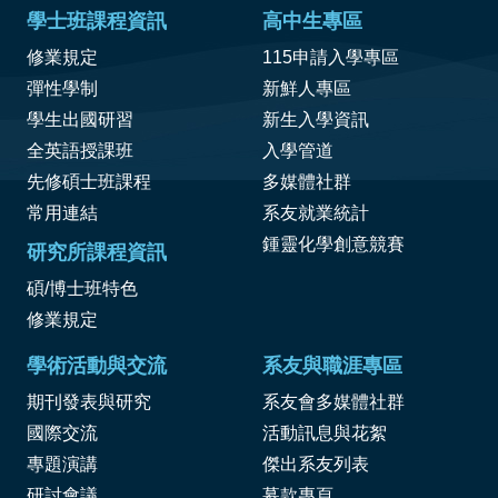
學士班課程資訊
高中生專區
修業規定
115申請入學專區
彈性學制
新鮮人專區
學生出國研習
新生入學資訊
全英語授課班
入學管道
先修碩士班課程
多媒體社群
常用連結
系友就業統計
鍾靈化學創意競賽
研究所課程資訊
碩/博士班特色
修業規定
學術活動與交流
系友與職涯專區
期刊發表與研究
系友會多媒體社群
國際交流
活動訊息與花絮
專題演講
傑出系友列表
研討會議
募款專頁