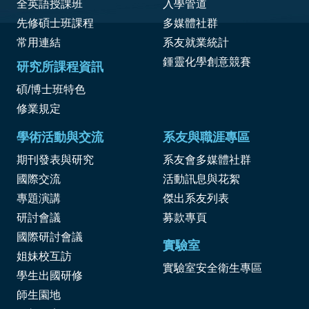
全英語授課班
入學管道
先修碩士班課程
多媒體社群
常用連結
系友就業統計
鍾靈化學創意競賽
研究所課程資訊
碩/博士班特色
修業規定
學術活動與交流
系友與職涯專區
期刊發表與研究
系友會多媒體社群
國際交流
活動訊息與花絮
專題演講
傑出系友列表
研討會議
募款專頁
國際研討會議
實驗室
姐妹校互訪
實驗室安全衛生專區
學生出國研修
師生園地