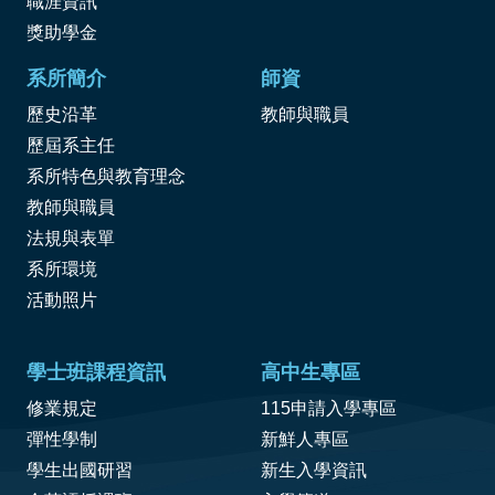
職涯資訊
獎
助學金
系所簡介
師資
歷史沿革
教師與職員
歷屆系主任
系所特色與教育理念
教師與職員
法規與表單
系所環境
活動照片
學士班課程資訊
高中生專區
修業規定
115申請入學專區
彈性學制
新鮮人專區
學生出國研習
新生入學資訊