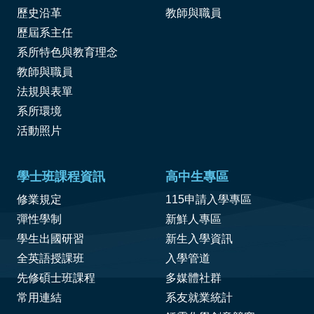
歷史沿革
教師與職員
歷屆系主任
系所特色與教育理念
教師與職員
法規與表單
系所環境
活動照片
學士班課程資訊
高中生專區
修業規定
115申請入學專區
彈性學制
新鮮人專區
學生出國研習
新生入學資訊
全英語授課班
入學管道
先修碩士班課程
多媒體社群
常用連結
系友就業統計