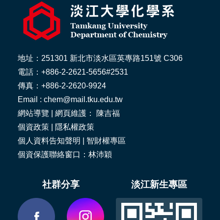
地址：251301 新北市淡水區英專路151號 C306
電話：+886-2-2621-5656#2531
傳真：+886-2-2620-9924
Email : chem@mail.tku.edu.tw
網站導覽
| 網頁維護： 陳吉福
個資政策
|
隱私權政策
個人資料告知聲明
|
智財權專區
個資保護聯絡窗口：林沛穎
社群分享
淡江新生專區