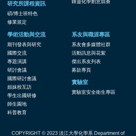
鍾靈化學創意競賽
研究所課程資訊
碩/博士班特色
修業規定
學術活動與交流
系友與職涯專區
期刊發表與研究
系友會多媒體社群
國際交流
活動訊息與花絮
專題演講
傑出系友列表
研討會議
募款專頁
國際研討會議
實驗室
姐妹校互訪
實驗室安全衛生專區
學生出國研修
師生園地
科普教育
COPYRIGHT © 2023 淡江大學化學系 Department of