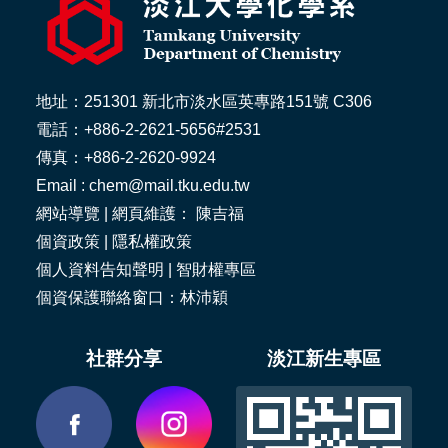
地址：251301 新北市淡水區英專路151號 C306
電話：+886-2-2621-5656#2531
傳真：+886-2-2620-9924
Email : chem@mail.tku.edu.tw
網站導覽
| 網頁維護： 陳吉福
個資政策
|
隱私權政策
個人資料告知聲明
|
智財權專區
個資保護聯絡窗口：林沛穎
社群分享
淡江新生專區