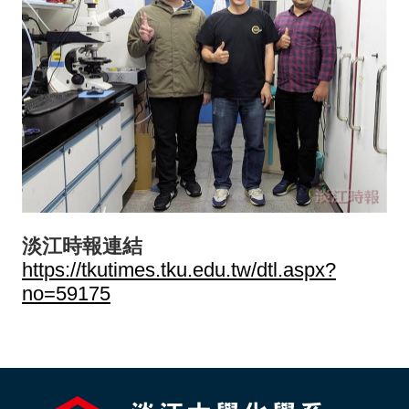
淡江時報連結
https://tkutimes.tku.edu.tw/dtl.aspx?
no=59175