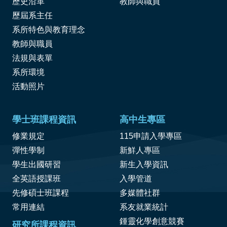
歷史沿革
教師與職員
歷屆系主任
系所特色與教育理念
教師與職員
法規與表單
系所環境
活動照片
學士班課程資訊
高中生專區
修業規定
115申請入學專區
彈性學制
新鮮人專區
學生出國研習
新生入學資訊
全英語授課班
入學管道
先修碩士班課程
多媒體社群
常用連結
系友就業統計
鍾靈化學創意競賽
研究所課程資訊