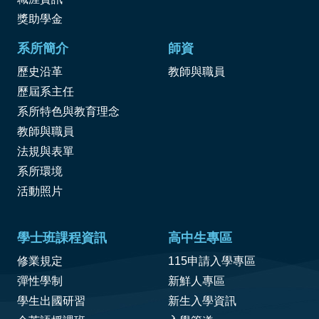
獎
助學金
系所簡介
師資
歷史沿革
教師與職員
歷屆系主任
系所特色與教育理念
教師與職員
法規與表單
系所環境
活動照片
學士班課程資訊
高中生專區
修業規定
115申請入學專區
彈性學制
新鮮人專區
學生出國研習
新生入學資訊