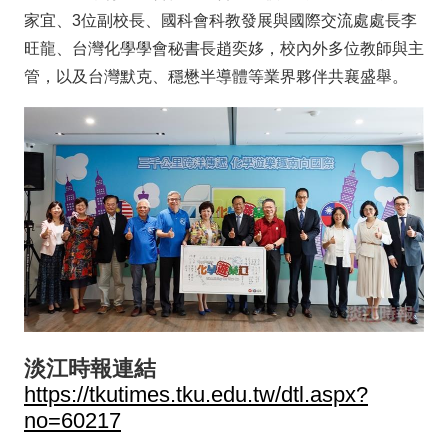
家宜、3位副校長、國科會科教發展與國際交流處處長李
旺龍、台灣化學學會秘書長趙奕姼，校內外多位教師與主
管，以及台灣默克、穩懋半導體等業界夥伴共襄盛舉。
淡江時報連結
https://tkutimes.tku.edu.tw/dtl.aspx?
no=60217