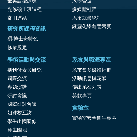
全英語授課班
入學管道
先修碩士班課程
多媒體社群
常用連結
系友就業統計
鍾靈化學創意競賽
研究所課程資訊
碩/博士班特色
修業規定
學術活動與交流
系友與職涯專區
期刊發表與研究
系友會多媒體社群
國際交流
活動訊息與花絮
專題演講
傑出系友列表
研討會議
募款專頁
國際研討會議
實驗室
姐妹校互訪
實驗室安全衛生專區
學生出國研修
師生園地