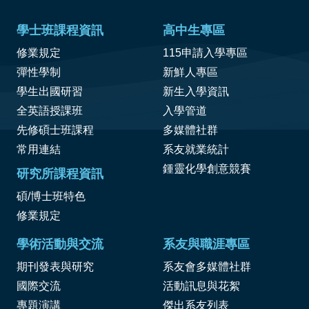
學士班課程資訊
高中生專區
修業規定
115申請入學專區
彈性學制
新鮮人專區
學生出國研習
新生入學資訊
全英語授課班
入學管道
先修碩士班課程
多媒體社群
常用連結
系友就業統計
鍾靈化學創意競賽
研究所課程資訊
碩/博士班特色
修業規定
學術活動與交流
系友與職涯專區
期刊發表與研究
系友會多媒體社群
國際交流
活動訊息與花絮
專題演講
傑出系友列表