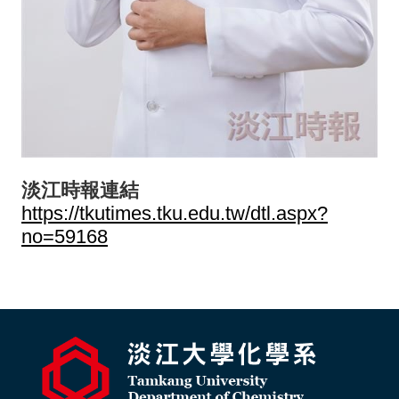
淡江時報連結
https://tkutimes.tku.edu.tw/dtl.aspx?
no=59168