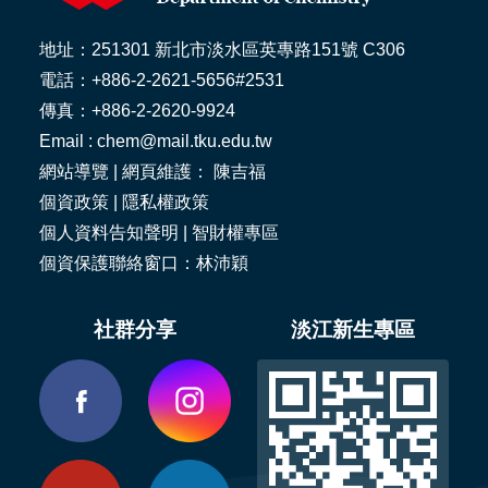
地址：251301 新北市淡水區英專路151號 C306
電話：+886-2-2621-5656#2531
傳真：+886-2-2620-9924
Email : chem@mail.tku.edu.tw
網站導覽
| 網頁維護： 陳吉福
個資政策
|
隱私權政策
個人資料告知聲明
|
智財權專區
個資保護聯絡窗口：林沛穎
社群分享
淡江新生專區