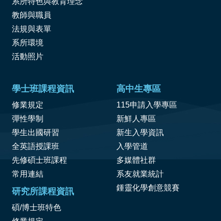
系所特色與教育理念
教師與職員
法規與表單
系所環境
活動照片
學士班課程資訊
高中生專區
修業規定
115申請入學專區
彈性學制
新鮮人專區
學生出國研習
新生入學資訊
全英語授課班
入學管道
先修碩士班課程
多媒體社群
常用連結
系友就業統計
鍾靈化學創意競賽
研究所課程資訊
碩/博士班特色