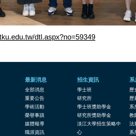
s.tku.edu.tw/dtl.aspx?no=59349
最新消息
招生資訊
系
全部消息
學士班
歷
重要公告
研究所
歷
學術活動
學士班獎助學金
系
榮譽事蹟
研究所獎助學金
教
媒體報導
淡江大學招生策略中
法
職涯資訊
心
系