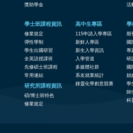
獎
助學金
活
學士班課程資訊
高中生專區
學
修業規定
115申請入學專區
期
彈性學制
新鮮人專區
國
學生出國研習
新生入學資訊
專
全英語授課班
入學管道
研
先修碩士班課程
多媒體社群
國
常用連結
系友就業統計
姐
鍾靈化學創意競賽
學
研究所課程資訊
師
碩/博士班特色
科
修業規定