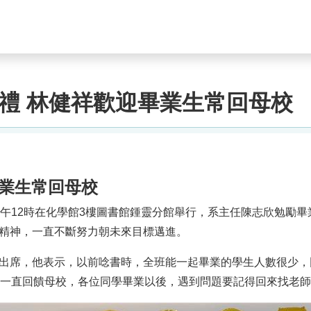
禮 林健祥歡迎畢業生常回母校
畢業生常回母校
中午12時在化學館3樓圖書館鍾靈分館舉行，系主任陳志欣勉勵
精神，一直不斷努力朝未來目標邁進。
出席，他表示，以前唸書時，全班能一起畢業的學生人數很少，
也一直回饋母校，各位同學畢業以後，遇到問題要記得回來找老