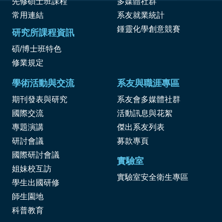
先修碩士班課程
多媒體社群
常用連結
系友就業統計
鍾靈化學創意競賽
研究所課程資訊
碩/博士班特色
修業規定
學術活動與交流
系友與職涯專區
期刊發表與研究
系友會多媒體社群
國際交流
活動訊息與花絮
專題演講
傑出系友列表
研討會議
募款專頁
國際研討會議
實驗室
姐妹校互訪
實驗室安全衛生專區
學生出國研修
師生園地
科普教育