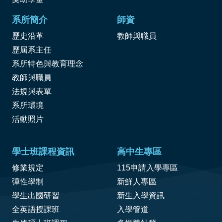
系所簡介
師資
歷史沿革
教師與職員
歷屆系主任
系所特色與教育理念
教師與職員
法規與表單
系所環境
活動照片
學士班課程資訊
高中生專區
修業規定
115申請入學專區
彈性學制
新鮮人專區
學生出國研習
新生入學資訊
全英語授課班
入學管道