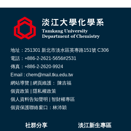
地址：251301 新北市淡水區英專路151號 C306
電話：+886-2-2621-5656#2531
傳真：+886-2-2620-9924
Email : chem@mail.tku.edu.tw
網站導覽
| 網頁維護： 陳吉福
個資政策
|
隱私權政策
個人資料告知聲明
|
智財權專區
個資保護聯絡窗口：林沛穎
社群分享
淡江新生專區