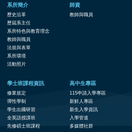
系所簡介
師資
歷史沿革
教師與職員
歷屆系主任
系所特色與教育理念
教師與職員
法規與表單
系所環境
活動照片
學士班課程資訊
高中生專區
修業規定
115申請入學專區
彈性學制
新鮮人專區
學生出國研習
新生入學資訊
全英語授課班
入學管道
先修碩士班課程
多媒體社群