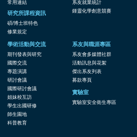
常用連結
系友就業統計
鍾靈化學創意競賽
研究所課程資訊
碩/博士班特色
修業規定
學術活動與交流
系友與職涯專區
期刊發表與研究
系友會多媒體社群
國際交流
活動訊息與花絮
專題演講
傑出系友列表
研討會議
募款專頁
國際研討會議
實驗室
姐妹校互訪
實驗室安全衛生專區
學生出國研修
師生園地
科普教育