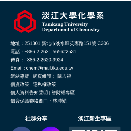
地址：251301 新北市淡水區英專路151號 C306
電話：+886-2-2621-5656#2531
傳真：+886-2-2620-9924
Email : chem@mail.tku.edu.tw
網站導覽
| 網頁維護： 陳吉福
個資政策
|
隱私權政策
個人資料告知聲明
|
智財權專區
個資保護聯絡窗口：林沛穎
社群分享
淡江新生專區