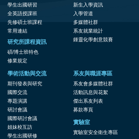
學生出國研習
新生入學資訊
全英語授課班
入學管道
先修碩士班課程
多媒體社群
常用連結
系友就業統計
鍾靈化學創意競賽
研究所課程資訊
碩/博士班特色
修業規定
學術活動與交流
系友與職涯專區
期刊發表與研究
系友會多媒體社群
國際交流
活動訊息與花絮
專題演講
傑出系友列表
研討會議
募款專頁
國際研討會議
實驗室
姐妹校互訪
實驗室安全衛生專區
學生出國研修