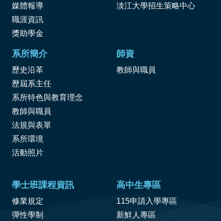
媒體報導
淡江大學招生策略中心
職涯資訊
獎
助學金
系所簡介
師資
歷史沿革
教師與職員
歷屆系主任
系所特色與教育理念
教師與職員
法規與表單
系所環境
活動照片
學士班課程資訊
高中生專區
修業規定
115申請入學專區
彈性學制
新鮮人專區