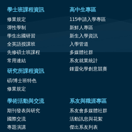
學士班課程資訊
高中生專區
修業規定
115申請入學專區
彈性學制
新鮮人專區
學生出國研習
新生入學資訊
全英語授課班
入學管道
先修碩士班課程
多媒體社群
常用連結
系友就業統計
鍾靈化學創意競賽
研究所課程資訊
碩/博士班特色
修業規定
學術活動與交流
系友與職涯專區
期刊發表與研究
系友會多媒體社群
國際交流
活動訊息與花絮
專題演講
傑出系友列表