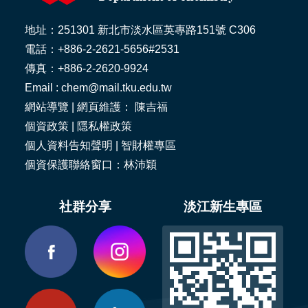
地址：251301 新北市淡水區英專路151號 C306
電話：+886-2-2621-5656#2531
傳真：+886-2-2620-9924
Email : chem@mail.tku.edu.tw
網站導覽
| 網頁維護： 陳吉福
個資政策
|
隱私權政策
個人資料告知聲明
|
智財權專區
個資保護聯絡窗口：林沛穎
社群分享
淡江新生專區