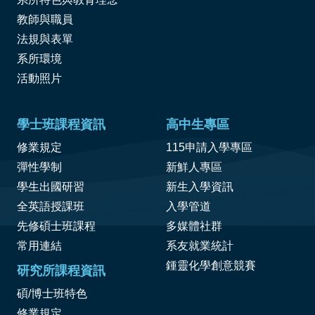
教師與職員
法規與表單
系所環境
活動照片
學士班課程資訊
高中生專區
修業規定
115申請入學專區
彈性學制
新鮮人專區
學生出國研習
新生入學資訊
全英語授課班
入學管道
先修碩士班課程
多媒體社群
常用連結
系友就業統計
鍾靈化學創意競賽
研究所課程資訊
碩/博士班特色
修業規定