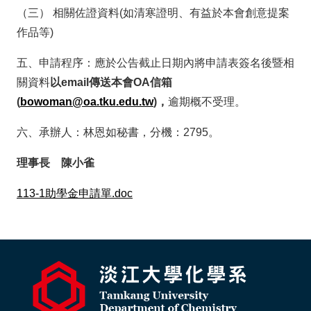
（三） 相關佐證資料(如清寒證明、有益於本會創意提案
作品等)
五、申請程序：應於公告截止日期內將申請表簽名後暨相
關資料
以email傳送本會OA信箱
(
bowoman@oa.tku.edu.tw
)，
逾期概不受理。
六、承辦人：林恩如秘書，分機：2795。
理事長 陳小雀
113-1助學金申請單.doc