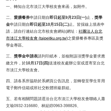
一、轉知台北市淡江大學校友會來函，如附件。
二、
愛膳餐券
申請日期自
即日起至9月23日(一)
止，
獎學
金
申請日期自
即日起至10月15日(二)
止。皆採線上填表申
請，請自行連結台北市校友會網站(網址：
社團法人台北
市淡江大學校友會 (taipeitku.org.tw)
之愛膳餐券專區及獎
學金專區。
三、
獎學金申請表
請列印紙本，並檢附該項獎學金要求應
繳文件，於
10月17日(四)
送達校友處辦公室或逕寄至台北
市淡江大學校友會。
四、請各系所協助於系網頁公告訊息，並轉發至學生常用
電子郵件信箱或班社交軟體班級群組。
五、若有相關問題請逕洽台北市淡江大學校友會聯絡人蕭
文瑜0932-316680、
林姃錞0963-398826、