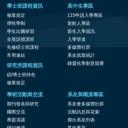
學士班課程資訊
高中生專區
修業規定
115申請入學專區
彈性學制
新鮮人專區
學生出國研習
新生入學資訊
全英語授課班
入學管道
先修碩士班課程
多媒體社群
常用連結
系友就業統計
鍾靈化學創意競賽
研究所課程資訊
碩/博士班特色
修業規定
學術活動與交流
系友與職涯專區
期刊發表與研究
系友會多媒體社群
國際交流
活動訊息與花絮
專題演講
傑出系友列表
研討會議
募款專頁