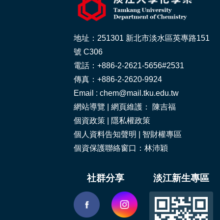
地址：251301 新北市淡水區英專路151
號 C306
電話：+886-2-2621-5656#2531
傳真：+886-2-2620-9924
Email : chem@mail.tku.edu.tw
網站導覽
| 網頁維護： 陳吉福
個資政策
|
隱私權政策
個人資料告知聲明
|
智財權專區
個資保護聯絡窗口：林沛穎
社群分享
淡江新生專區