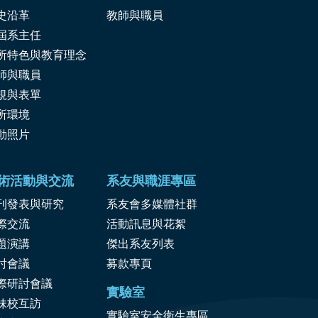
史沿革
教師與職員
屆系主任
所特色與教育理念
師與職員
規與表單
所環境
動照片
術活動與交流
系友與職涯專區
刊發表與研究
系友會多媒體社群
際交流
活動訊息與花絮
題演講
傑出系友列表
討會議
募款專頁
際研討會議
實驗室
妹校互訪
實驗室安全衛生專區