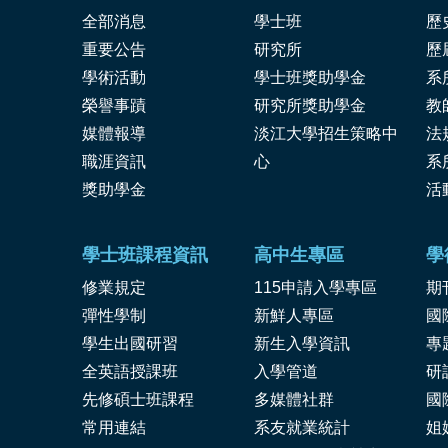
全部消息
學士班
歷
重要公告
研究所
歷
學術活動
學士班獎助學金
系
榮譽事蹟
研究所獎助學金
教
媒體報導
淡江大學招生策略中
法
職涯資訊
心
系
獎
助學金
活
學士班課程資訊
高中生專區
學
修業規定
115申請入學專區
期
彈性學制
新鮮人專區
國
學生出國研習
新生入學資訊
專
全英語授課班
入學管道
研
先修碩士班課程
多媒體社群
國
常用連結
系友就業統計
姐