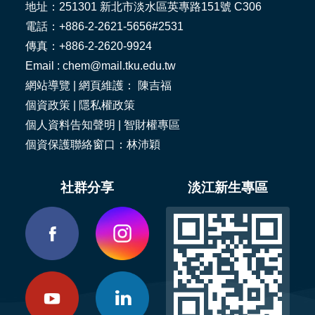
地址：251301 新北市淡水區英專路151號 C306
電話：+886-2-2621-5656#2531
傳真：+886-2-2620-9924
Email : chem@mail.tku.edu.tw
網站導覽
| 網頁維護： 陳吉福
個資政策
|
隱私權政策
個人資料告知聲明
|
智財權專區
個資保護聯絡窗口：林沛穎
社群分享
淡江新生專區