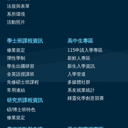
法規與表單
系所環境
活動照片
學士班課程資訊
高中生專區
修業規定
115申請入學專區
彈性學制
新鮮人專區
學生出國研習
新生入學資訊
全英語授課班
入學管道
先修碩士班課程
多媒體社群
常用連結
系友就業統計
鍾靈化學創意競賽
研究所課程資訊
碩/博士班特色
修業規定